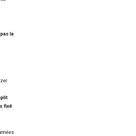
 pas la
ézer
plit
s fixé
 années