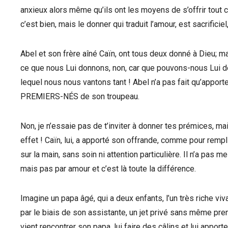
anxieux alors même qu’ils ont les moyens de s’offrir tout c
c’est bien, mais le donner qui traduit l’amour, est sacrificiel,
Abel et son frère aîné Caïn, ont tous deux donné à Dieu; mai
ce que nous Lui donnons, non, car que pouvons-nous Lui don
lequel nous nous vantons tant ! Abel n’a pas fait qu’apporter
PREMIERS-NÉS de son troupeau.
Non, je n’essaie pas de t’inviter à donner tes prémices, mais
effet ! Caïn, lui, a apporté son offrande, comme pour rempl
sur la main, sans soin ni attention particulière. Il n’a pas me
mais pas par amour et c’est là toute la différence.
Imagine un papa âgé, qui a deux enfants, l’un très riche viv
par le biais de son assistante, un jet privé sans même prendr
vient rencontrer son papa, lui faire des câlins et lui appo