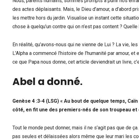
Nous, parents humains, sommes prompts à punir nos enfan
des actes déplaisants. Mais, le Dieu d’amour, a d’abord pri
les mettre hors du jardin. Visualise un instant cette situat
chose à quelqu’un contre qui on n’est pas content ? Quelle
En réalité, qu’avons-nous qui ne vienne de Lui ? La vie, les
L’Alpha a commencé l’histoire de l’humanité par amour, et en
ce que Papa nous donne, cet article deviendrait un livre, c’e
Abel a donné
.
Genèse 4 :3-4 (LSG) « Au bout de quelque temps, Caïn fi
côté, en fit une des premiers-nés de son troupeau et 
Tout le monde peut donner, mais il ne s’agit pas que de ça.
pas seules et délaissées alors même que leur mari les co