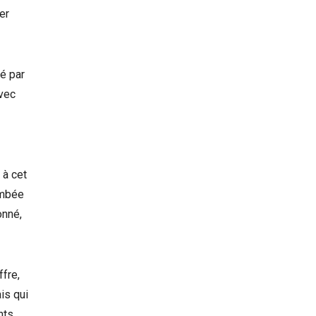
er
sé par
avec
 à cet
ombée
onné,
ffre,
is qui
nts