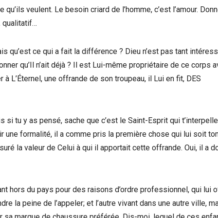
e qu’ils veulent. Le besoin criard de l’homme, c’est l’amour. Donn
 qualitatif…
s qu’est ce qui a fait la différence ? Dieu n’est pas tant intéres
ner qu’Il n’ait déjà ? Il est Lui-même propriétaire de ce corps 
 à L’Éternel, une offrande de son troupeau, il Lui en fit, DES
 si tu y as pensé, sache que c’est le Saint-Esprit qui t’interpelle
ir une formalité, il a comme pris la première chose qui lui soit t
suré la valeur de Celui à qui il apportait cette offrande. Oui, il a d
ant hors du pays pour des raisons d’ordre professionnel, qui lui o
e la peine de l’appeler; et l’autre vivant dans une autre ville, ma
rter sa marque de chaussure préférée. Dis-moi, lequel de ces enfa