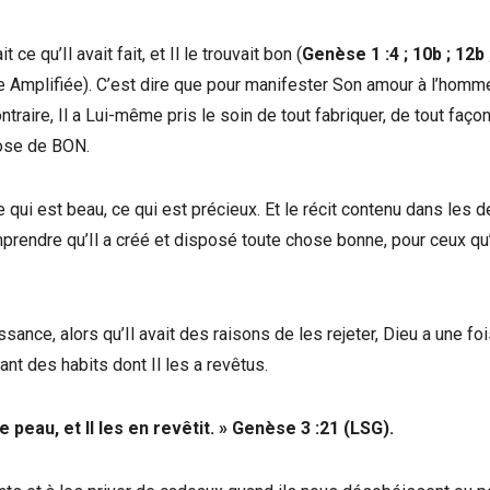
ce qu’Il avait fait, et Il le trouvait bon (
Genèse 1 :4 ; 10b ; 12b 
se Amplifiée). C’est dire que pour manifester Son amour à l’homme,
ontraire, Il a Lui-même pris le soin de tout fabriquer, de tout faço
hose de BON.
 qui est beau, ce qui est précieux. Et le récit contenu dans les 
rendre qu’Il a créé et disposé toute chose bonne, pour ceux qu’
ance, alors qu’Il avait des raisons de les rejeter, Dieu a une fo
nt des habits dont Il les a revêtus.
 peau, et Il les en revêtit. » Genèse 3 :21 (LSG).