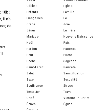
Célibat
Eglise
; 18b ;
Enfants
Famille
Fiançailles
Foi
 Il n’a
Grâce
Joie
nner, de
Jésus
Lumière
Mariage
Nouvelle Naissance
Noël
Paix
deux
Pardon
Patience
Il
Peur
Prière
Péché
Sagesse
Saint-Esprit
Sainteté
Salut
Sanctification
is
Sexe
Sexualité
Souffrance
Stress
Tentation
Travail
Unité
Victoire En Christ
Échec
Église