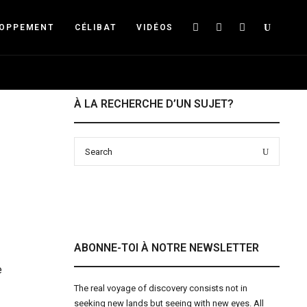
Searc
LOPPEMENT
CÉLIBAT
VIDÉOS
À LA RECHERCHE D’UN SUJET?
Search
Search
for:
ABONNE-TOI À NOTRE NEWSLETTER
e
The real voyage of discovery consists not in
seeking new lands but seeing with new eyes. All