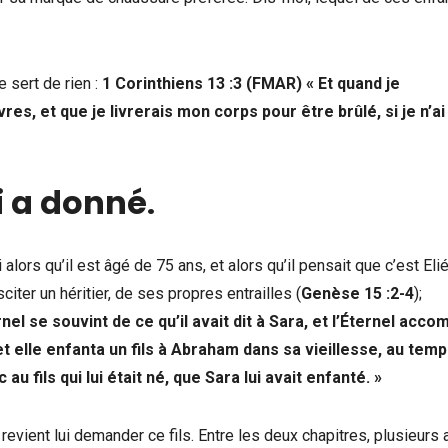
 sert de rien :
1 Corinthiens 13 :3 (FMAR) « Et quand je
es, et que je livrerais mon corps pour être brûlé, si je n’ai
i a donné
.
alors qu’il est âgé de 75 ans, et alors qu’il pensait que c’est Eli
citer un héritier, de ses propres entrailles (
Genèse 15 :2-4
);
el se souvint de ce qu’il avait dit à Sara, et l’Éternel accom
et elle enfanta un fils à Abraham dans sa vieillesse, au temp
u fils qui lui était né, que Sara lui avait enfanté. »
 revient lui demander ce fils. Entre les deux chapitres, plusieurs