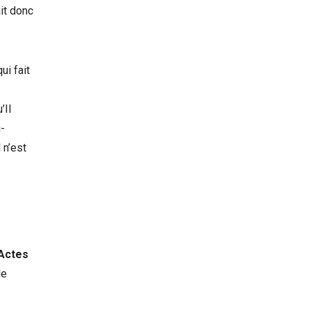
ait donc
ui fait
’Il
-
 n’est
 Actes
le