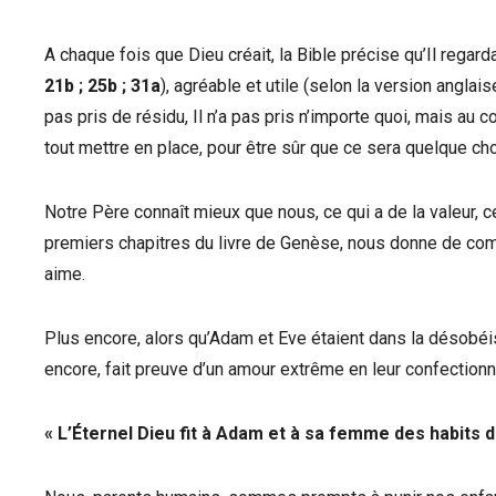
A chaque fois que Dieu créait, la Bible précise qu’Il regardait 
21b ; 25b ; 31a
), agréable et utile (selon la version anglai
pas pris de résidu, Il n’a pas pris n’importe quoi, mais au c
tout mettre en place, pour être sûr que ce sera quelque c
Notre Père connaît mieux que nous, ce qui a de la valeur, ce
premiers chapitres du livre de Genèse, nous donne de comp
aime.
Plus encore, alors qu’Adam et Eve étaient dans la désobéiss
encore, fait preuve d’un amour extrême en leur confectionna
« L’Éternel Dieu fit à Adam et à sa femme des habits de