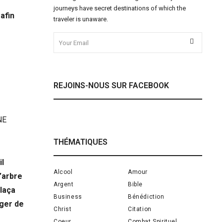
journeys have secret destinations of which the
afin
traveler is unaware.
REJOINS-NOUS SUR FACEBOOK
NE
THÉMATIQUES
il
Alcool
Amour
’arbre
Argent
Bible
plaça
Business
Bénédiction
nger de
Christ
Citation
Coeur
Combat Spirituel