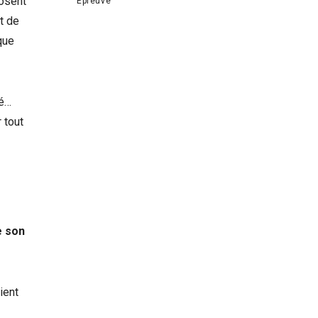
posent
Épreuve
t de
que
té…
 tout
e son
ient