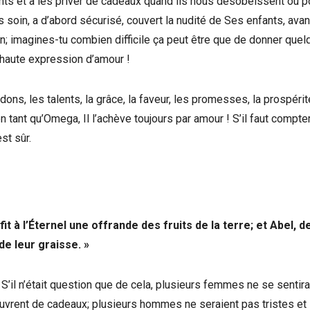
ts et à les priver de cadeaux quand ils nous désobéissent ou 
s soin, a d’abord sécurisé, couvert la nudité de Ses enfants, avan
ion; imagines-tu combien difficile ça peut être que de donner quel
 haute expression d’amour !
 dons, les talents, la grâce, la faveur, les promesses, la prospéri
 tant qu’Omega, Il l’achève toujours par amour ! S’il faut compter
st sûr.
t à l’Éternel une offrande des fruits de la terre; et Abel, d
de leur graisse. »
 S’il n’était question que de cela, plusieurs femmes ne se sentira
uvrent de cadeaux; plusieurs hommes ne seraient pas tristes et