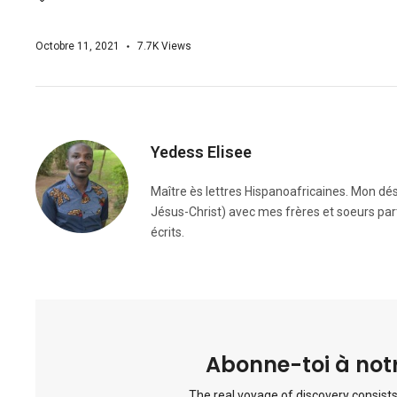
Octobre 11, 2021
7.7K
Views
Yedess Elisee
Maître ès lettres Hispanoafricaines. Mon dési
Jésus-Christ) avec mes frères et soeurs par
écrits.
Abonne-toi à notr
The real voyage of discovery consists