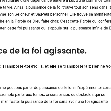
la résultante d’une dépendance entière à Lui, d’une confiance tota
e ta vie. Ainsi, la puissance de la foi trouve tout son sens dans l
me son Seigneur et Sauveur personnel. Elle trouve sa manifesta
re en la Parole de Dieu faite chair. C’est cette Parole qui confèr
; cette foi puissante qui s’appuie sur la puissance infinie de D
e de la foi agissante.
Transporte-toi d’ici là, et elle se transporterait; rien ne v
ne peut pas parler de puissance de la foi ni l’expérimenter san
exemple parler aux temps, circonstances ou obstacles qui se
 manifester la puissance de la foi sans avoir une foi agissante.