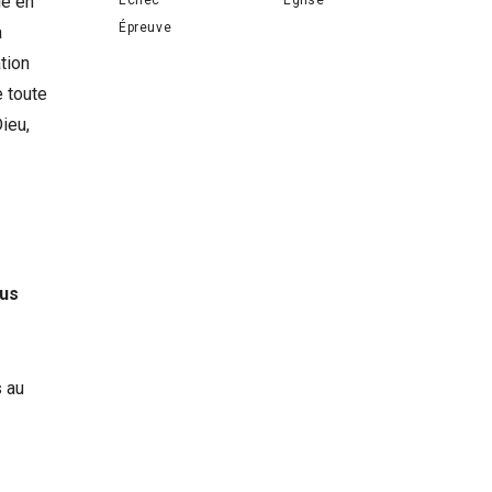
le en
Épreuve
a
tion
e toute
ieu,
ous
s au