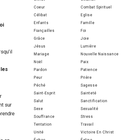
Coeur
Combat Spirituel
Célibat
Eglise
Enfants
Famille
oi
Fiançailles
Foi
Grâce
Joie
Jésus
Lumière
squ’il
Mariage
Nouvelle Naissance
Noël
Paix
 les
Pardon
Patience
Peur
Prière
Péché
Sagesse
Saint-Esprit
Sainteté
r
Salut
Sanctification
nt sur
Sexe
Sexualité
prendre
Souffrance
Stress
Tentation
Travail
Unité
Victoire En Christ
Échec
Église