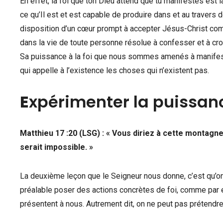
En effet, la foi que ton Dieu attend que tu manifestes est 
ce qu’Il est et est capable de produire dans et au travers d
disposition d’un cœur prompt à accepter Jésus-Christ com
dans la vie de toute personne résolue à confesser et à croi
Sa puissance à la foi que nous sommes amenés à manifester
qui appelle à l’existence les choses qui n’existent pas.
E
xpérimenter la puissanc
Matthieu 17 :20 (LSG) : « Vous diriez à cette montagne: 
serait impossible. »
La deuxième leçon que le Seigneur nous donne, c’est qu’on 
préalable poser des actions concrètes de foi, comme par 
présentent à nous. Autrement dit, on ne peut pas prétendre