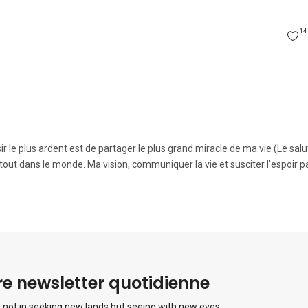
14
r le plus ardent est de partager le plus grand miracle de ma vie (Le salu
tout dans le monde. Ma vision, communiquer la vie et susciter l’espoir 
e newsletter quotidienne
 not in seeking new lands but seeing with new eyes.