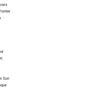
hoses
fronter
s
our
r,
en Son
aque