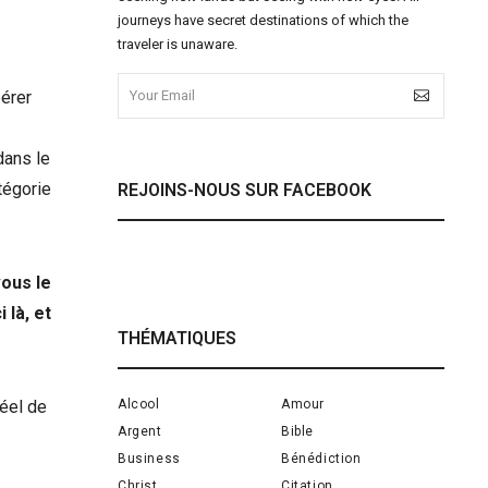
journeys have secret destinations of which the
traveler is unaware.
pérer
dans le
tégorie
REJOINS-NOUS SUR FACEBOOK
ous le
 là, et
THÉMATIQUES
Alcool
Amour
réel de
Argent
Bible
Business
Bénédiction
Christ
Citation