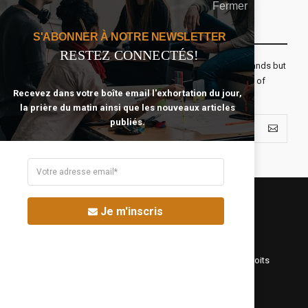
Fermer
Recevoir Notre Newsletter Chaque Matin
S'ABONNER À NOTRE NEWSLETTER
RESTEZ CONNECTÉS!
The real voyage of discovery consists not in seeking new lands but
seeing with new eyes. All journeys have secret destinations of
Recevez dans votre boîte email l'exhortation du jour,
which the traveler is unaware.
la prière du matin ainsi que les nouveaux articles
publiés.
Je m'inscris
©Fréquence Chrétienne Production 2016-2025. Tous droits
réservés.