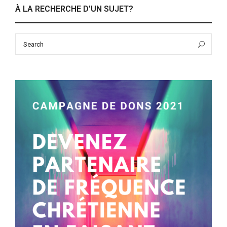
À LA RECHERCHE D’UN SUJET?
Search
Sea
for: