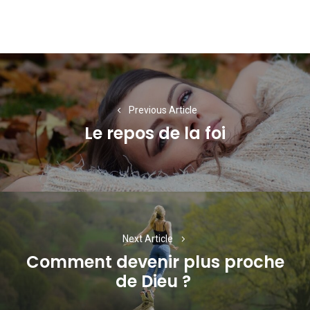
Navigation
de
l’article
Previous Article
Le repos de la foi
Previous
post:
Next Article
Comment devenir plus proche
Next
de Dieu ?
post: