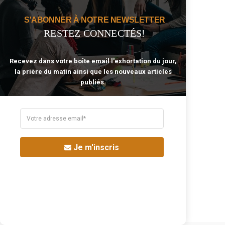
Grâce
Joie
S'ABONNER À NOTRE NEWSLETTER
Jésus
Lumière
RESTEZ CONNECTÉS!
Mariage
Nouvelle Naissance
Noël
Paix
Pardon
Patience
Recevez dans votre boîte email l'exhortation du jour,
la prière du matin ainsi que les nouveaux articles
Peur
Prière
publiés.
Péché
Sagesse
Saint-Esprit
Sainteté
Salut
Sanctification
Sexe
Sexualité
Souffrance
Stress
Je m'inscris
Tentation
Travail
Unité
Victoire En Christ
Échec
Église
Épreuve