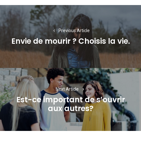
Navigation
de
l’article
Previous Article
Envie de mourir ? Choisis la vie.
Previous
post:
Next Article
Est-ce important de s’ouvrir
Next
aux autres?
post: