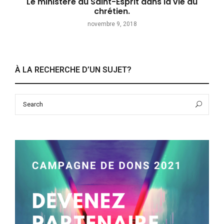
Le ministère du Saint-Esprit dans la vie du
chrétien.
novembre 9, 2018
À LA RECHERCHE D’UN SUJET?
Search
Sea
for: