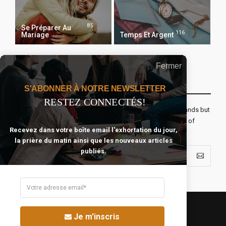
85
Se Préparer Au
116
Mariage
Temps Et Argent
Fermer
Recevoir Notre Newsletter Chaque Matin
S'ABONNER À NOTRE NEWSLETTER
RESTEZ CONNECTÉS!
The real voyage of discovery consists not in seeking new lands but
seeing with new eyes. All journeys have secret destinations of
Recevez dans votre boîte email l'exhortation du jour,
which the traveler is unaware.
la prière du matin ainsi que les nouveaux articles
publiés.
Je m'inscris