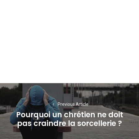
Navigation
de
Previous Article
l’article
Pourquoi un chrétien ne doit
Previous
pas craindre la sorcellerie ?
post: