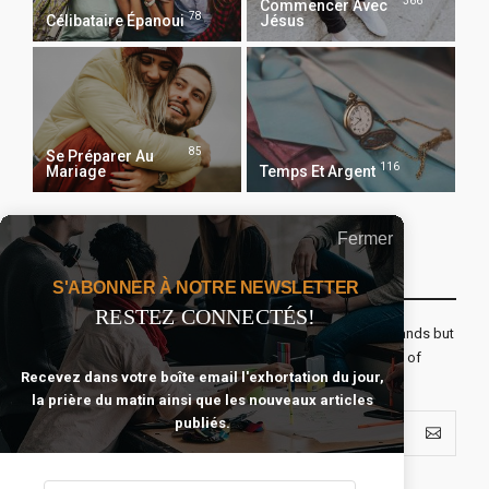
366
Commencer Avec
78
Célibataire Épanoui
Jésus
85
Se Préparer Au
116
Mariage
Temps Et Argent
Fermer
Recevoir Notre Newsletter Chaque Matin
S'ABONNER À NOTRE NEWSLETTER
RESTEZ CONNECTÉS!
The real voyage of discovery consists not in seeking new lands but
seeing with new eyes. All journeys have secret destinations of
Recevez dans votre boîte email l'exhortation du jour,
which the traveler is unaware.
la prière du matin ainsi que les nouveaux articles
publiés.