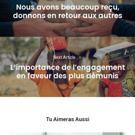
l’article
Nous avons beaucoup reçu,
Previous
donnons en retour aux autres
post:
Next Article
L’importance de l’engagement
Next
en faveur des plus démunis
post:
Tu Aimeras Aussi