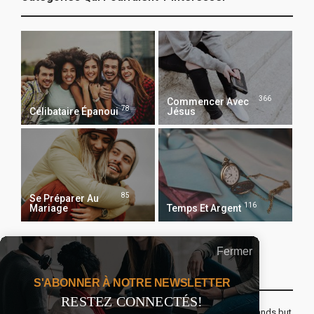
366
Commencer Avec
78
Célibataire Épanoui
Jésus
85
Se Préparer Au
116
Mariage
Temps Et Argent
Fermer
Recevoir Notre Newsletter Chaque Matin
S'ABONNER À NOTRE NEWSLETTER
RESTEZ CONNECTÉS!
The real voyage of discovery consists not in seeking new lands but