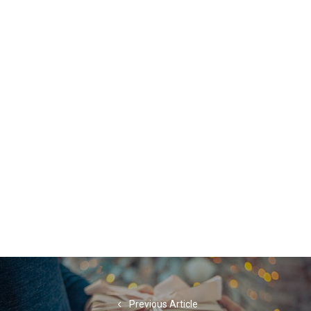
Navigation
de
Previous Article