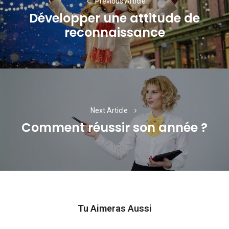
Previous Article
l’article
Développer une attitude de
Previous
reconnaissance
post:
Next Article
Comment réussir son année ?
Next
post:
Tu Aimeras Aussi