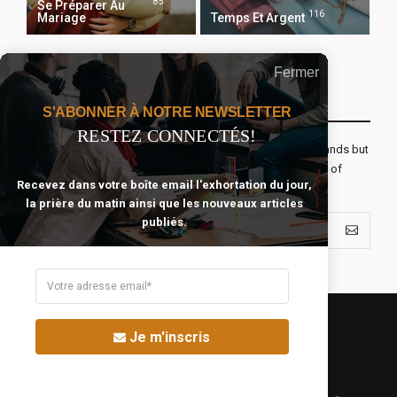
85
Se Préparer Au
116
Mariage
Temps Et Argent
Fermer
Recevoir Notre Newsletter Chaque Matin
S'ABONNER À NOTRE NEWSLETTER
RESTEZ CONNECTÉS!
The real voyage of discovery consists not in seeking new lands but
seeing with new eyes. All journeys have secret destinations of
Recevez dans votre boîte email l'exhortation du jour,
which the traveler is unaware.
la prière du matin ainsi que les nouveaux articles
publiés.
Je m'inscris