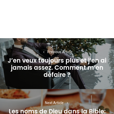
Navigation
de
Previous Article
J’en veux toujours plus et j’en ai
l’article
jamais assez. Comment m’en
Previous
défaire ?
post:
Next Article
Les noms de Dieu dans la Bible: