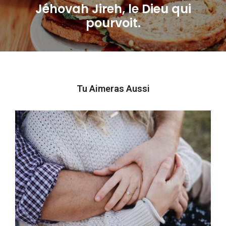
Jéhovah Jireh, le Dieu qui
Next
pourvoit.
post:
Tu Aimeras Aussi