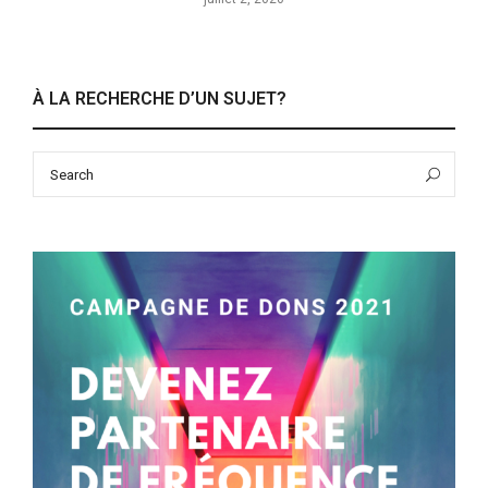
À LA RECHERCHE D’UN SUJET?
Search
Sea
for: