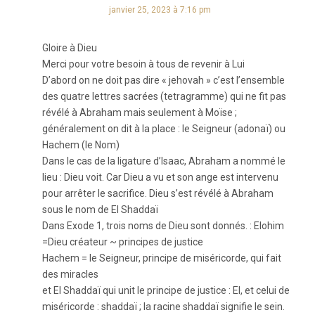
janvier 25, 2023 à 7:16 pm
Gloire à Dieu
Merci pour votre besoin à tous de revenir à Lui
D’abord on ne doit pas dire « jehovah » c’est l’ensemble
des quatre lettres sacrées (tetragramme) qui ne fit pas
révélé à Abraham mais seulement à Moïse ;
généralement on dit à la place : le Seigneur (adonaï) ou
Hachem (le Nom)
Dans le cas de la ligature d’Isaac, Abraham a nommé le
lieu : Dieu voit. Car Dieu a vu et son ange est intervenu
pour arrêter le sacrifice. Dieu s’est révélé à Abraham
sous le nom de El Shaddaï
Dans Exode 1, trois noms de Dieu sont donnés. : Elohim
=Dieu créateur ~ principes de justice
Hachem = le Seigneur, principe de miséricorde, qui fait
des miracles
et El Shaddaï qui unit le principe de justice : El, et celui de
miséricorde : shaddaï ; la racine shaddaï signifie le sein.