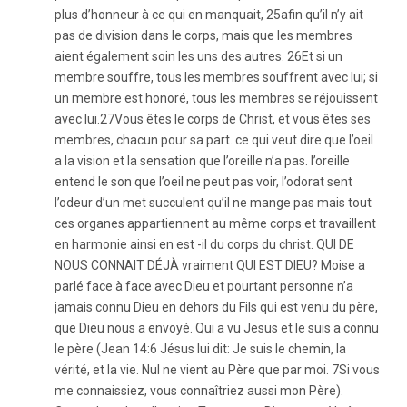
plus d’honneur à ce qui en manquait, 25afin qu’il n’y ait
pas de division dans le corps, mais que les membres
aient également soin les uns des autres. 26Et si un
membre souffre, tous les membres souffrent avec lui; si
un membre est honoré, tous les membres se réjouissent
avec lui.27Vous êtes le corps de Christ, et vous êtes ses
membres, chacun pour sa part. ce qui veut dire que l’oeil
a la vision et la sensation que l’oreille n’a pas. l’oreille
entend le son que l’oeil ne peut pas voir, l’odorat sent
l’odeur d’un met succulent qu’il ne mange pas mais tout
ces organes appartiennent au même corps et travaillent
en harmonie ainsi en est -il du corps du christ. QUI DE
NOUS CONNAIT DÉJÀ vraiment QUI EST DIEU? Moise a
parlé face à face avec Dieu et pourtant personne n’a
jamais connu Dieu en dehors du Fils qui est venu du père,
que Dieu nous a envoyé. Qui a vu Jesus et le suis a connu
le père (Jean 14:6 Jésus lui dit: Je suis le chemin, la
vérité, et la vie. Nul ne vient au Père que par moi. 7Si vous
me connaissiez, vous connaîtriez aussi mon Père).