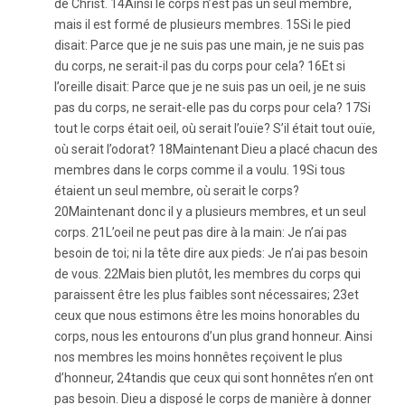
de Christ. 14Ainsi le corps n’est pas un seul membre,
mais il est formé de plusieurs membres. 15Si le pied
disait: Parce que je ne suis pas une main, je ne suis pas
du corps, ne serait-il pas du corps pour cela? 16Et si
l’oreille disait: Parce que je ne suis pas un oeil, je ne suis
pas du corps, ne serait-elle pas du corps pour cela? 17Si
tout le corps était oeil, où serait l’ouïe? S’il était tout ouïe,
où serait l’odorat? 18Maintenant Dieu a placé chacun des
membres dans le corps comme il a voulu. 19Si tous
étaient un seul membre, où serait le corps?
20Maintenant donc il y a plusieurs membres, et un seul
corps. 21L’oeil ne peut pas dire à la main: Je n’ai pas
besoin de toi; ni la tête dire aux pieds: Je n’ai pas besoin
de vous. 22Mais bien plutôt, les membres du corps qui
paraissent être les plus faibles sont nécessaires; 23et
ceux que nous estimons être les moins honorables du
corps, nous les entourons d’un plus grand honneur. Ainsi
nos membres les moins honnêtes reçoivent le plus
d’honneur, 24tandis que ceux qui sont honnêtes n’en ont
pas besoin. Dieu a disposé le corps de manière à donner