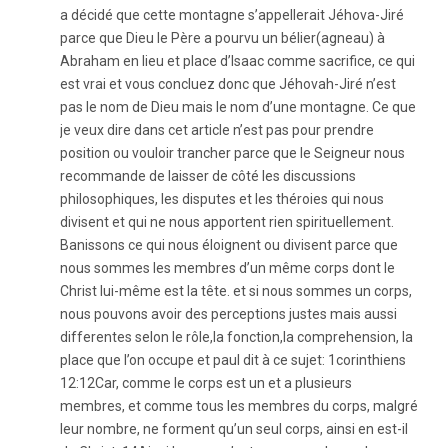
a décidé que cette montagne s’appellerait Jéhova-Jiré
parce que Dieu le Père a pourvu un bélier(agneau) à
Abraham en lieu et place d’Isaac comme sacrifice, ce qui
est vrai et vous concluez donc que Jéhovah-Jiré n’est
pas le nom de Dieu mais le nom d’une montagne. Ce que
je veux dire dans cet article n’est pas pour prendre
position ou vouloir trancher parce que le Seigneur nous
recommande de laisser de côté les discussions
philosophiques, les disputes et les théroies qui nous
divisent et qui ne nous apportent rien spirituellement.
Banissons ce qui nous éloignent ou divisent parce que
nous sommes les membres d’un même corps dont le
Christ lui-même est la tête. et si nous sommes un corps,
nous pouvons avoir des perceptions justes mais aussi
differentes selon le rôle,la fonction,la comprehension, la
place que l’on occupe et paul dit à ce sujet: 1corinthiens
12:12Car, comme le corps est un et a plusieurs
membres, et comme tous les membres du corps, malgré
leur nombre, ne forment qu’un seul corps, ainsi en est-il