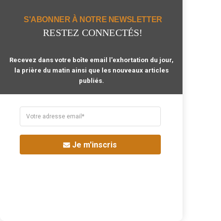
Argent
Bible
Business
Bénédiction
S'ABONNER À NOTRE NEWSLETTER
Christ
Citation
RESTEZ CONNECTÉS!
Coeur
Combat Spirituel
Célibat
Eglise
Recevez dans votre boîte email l'exhortation du jour,
Enfants
Famille
la prière du matin ainsi que les nouveaux articles
Fiançailles
Foi
publiés.
Grâce
Joie
Jésus
Lumière
Mariage
Nouvelle Naissance
Noël
Paix
Pardon
Patience
Je m'inscris
Peur
Prière
Péché
Sagesse
Saint-Esprit
Sainteté
Salut
Sanctification
Sexe
Sexualité
Souffrance
Stress