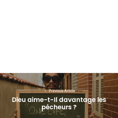
Navigation
de
Previous Article
l’article
Dieu aime-t-Il davantage les
Previous
pécheurs ?
post: