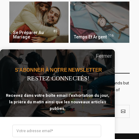
85
Se Préparer Au
116
Mariage
Temps Et Argent
Fermer
Recevoir Notre Newsletter Chaque Matin
S'ABONNER À NOTRE NEWSLETTER
RESTEZ CONNECTÉS!
The real voyage of discovery consists not in seeking new lands but
seeing with new eyes. All journeys have secret destinations of
Recevez dans votre boîte email l'exhortation du jour,
which the traveler is unaware.
la prière du matin ainsi que les nouveaux articles
publiés.