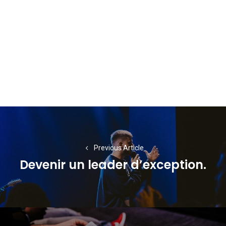
Navigation
de
l’article
Previous Article
Devenir un leader d’exception.
Previous
post: