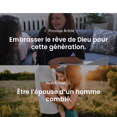
Navigation
de
Previous Article
l’article
Embrasser le rêve de Dieu pour
Previous
cette génération.
post:
Next Article
Être l’épouse d’un homme
Next
comblé.
post: