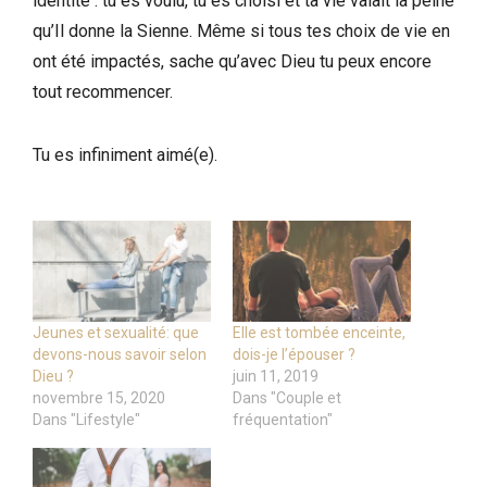
identité : tu es voulu, tu es choisi et ta vie valait la peine
qu’Il donne la Sienne. Même si tous tes choix de vie en
ont été impactés, sache qu’avec Dieu tu peux encore
tout recommencer.
Tu es infiniment aimé(e).
Jeunes et sexualité: que
Elle est tombée enceinte,
devons-nous savoir selon
dois-je l’épouser ?
Dieu ?
juin 11, 2019
novembre 15, 2020
Dans "Couple et
Dans "Lifestyle"
fréquentation"