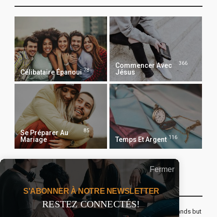
366
Commencer Avec
78
Célibataire Épanoui
Jésus
85
Se Préparer Au
116
Mariage
Temps Et Argent
Fermer
Recevoir Notre Newsletter Chaque Matin
S'ABONNER À NOTRE NEWSLETTER
RESTEZ CONNECTÉS!
The real voyage of discovery consists not in seeking new lands but