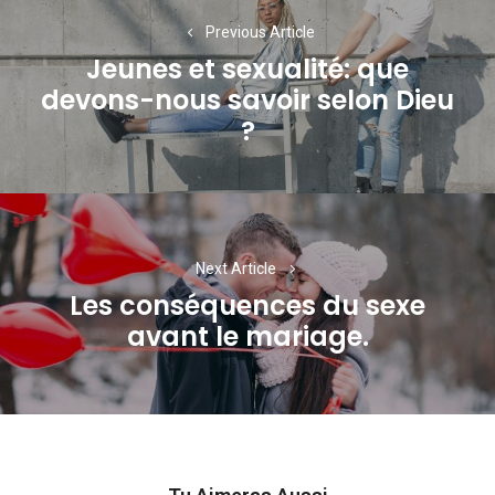
de
Previous Article
Jeunes et sexualité: que
l’article
devons-nous savoir selon Dieu
Previous
?
post:
Next Article
Les conséquences du sexe
Next
avant le mariage.
post: