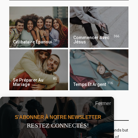
366
Commencer Avec
78
Célibataire Épanoui
Jésus
85
Se Préparer Au
116
Mariage
Temps Et Argent
Fermer
Recevoir Notre Newsletter Chaque Matin
S'ABONNER À NOTRE NEWSLETTER
RESTEZ CONNECTÉS!
The real voyage of discovery consists not in seeking new lands but
seeing with new eyes. All journeys have secret destinations of