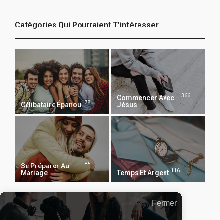
Catégories Qui Pourraient T’intéresser
366
Commencer Avec
78
Célibataire Épanoui
Jésus
85
Se Préparer Au
116
Mariage
Temps Et Argent
Fermer
Recevoir Notre Newsletter Chaque Matin