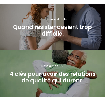
Navigation
de
Previous Article
l’article
Quand résister devient trop
Previous
difficile.
post:
Next Article
4 clés pour avoir des relations
Next
de qualité qui durent.
post: