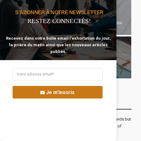
S'ABONNER À NOTRE NEWSLETTER
RESTEZ CONNECTÉS!
366
Commencer Avec
78
Célibataire Épanoui
Jésus
Recevez dans votre boîte email l'exhortation du jour,
la prière du matin ainsi que les nouveaux articles
publiés.
85
Se Préparer Au
116
Mariage
Temps Et Argent
Je m'inscris
Recevoir Notre Newsletter Chaque Matin
The real voyage of discovery consists not in seeking new lands but
seeing with new eyes. All journeys have secret destinations of
which the traveler is unaware.