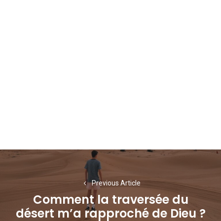
Navigation
de
Previous Article
l’article
Comment la traversée du
Previous
désert m’a rapproché de Dieu ?
post: