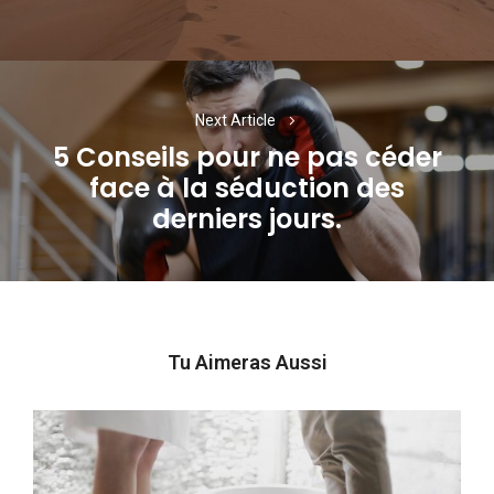
Next Article
5 Conseils pour ne pas céder
face à la séduction des
Next
derniers jours.
post:
Tu Aimeras Aussi