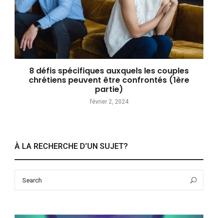
8 défis spécifiques auxquels les couples
chrétiens peuvent être confrontés (1ère
partie)
février 2, 2024
À LA RECHERCHE D’UN SUJET?
Search
Sea
for: