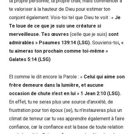
ta propre personne, ta propre chair, mais commencer à
te valoriser à la hauteur de Dieu pour estimer ton
conjoint également. Vois-toi tel que Dieu te voit : «
Je
Te loue de ce que je suis une créature si
merveilleuse. Tes œuvres
(celle que je suis)
sont
admirables » Psaumes 139:14 (LSG).
Souviens-toi
, «
tu aimeras ton prochain comme toi-même
»
Galates 5:14 (LSG)
Et comme le dit encore la Parole : «
Celui qui aime son
frère demeure dans la lumière, et aucune
occasion de chute n’est en lui » 1 Jean 2:10 (LSG).
En effet, tu ne seras plus une source d’anxiété, de
frustration pour ton époux (se), tu n’instaureras plus un
climat de terreur car tu vas apprendre également à faire
confiance, car la confiance est la base de toute relation