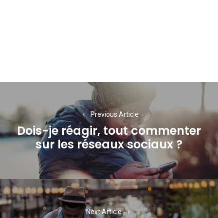
Navigation
de
Previous Article
l’article
Dois-je réagir, tout commenter
Previous
sur les réseaux sociaux ?
post:
Next Article