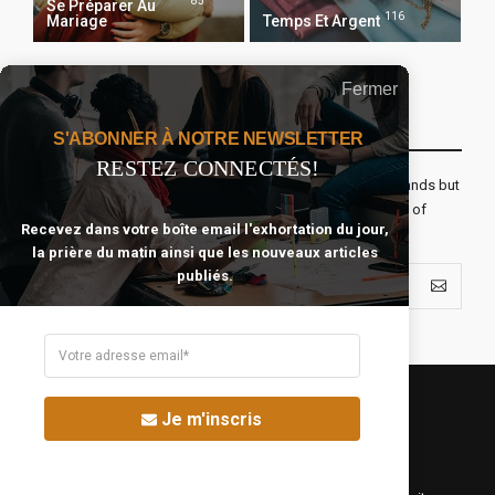
85
Se Préparer Au
116
Mariage
Temps Et Argent
Fermer
Recevoir Notre Newsletter Chaque Matin
S'ABONNER À NOTRE NEWSLETTER
RESTEZ CONNECTÉS!
The real voyage of discovery consists not in seeking new lands but
seeing with new eyes. All journeys have secret destinations of
Recevez dans votre boîte email l'exhortation du jour,
which the traveler is unaware.
la prière du matin ainsi que les nouveaux articles
publiés.
Je m'inscris