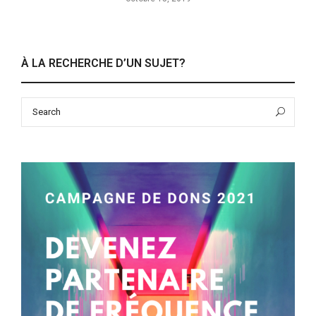
À LA RECHERCHE D’UN SUJET?
Search
Sea
for: