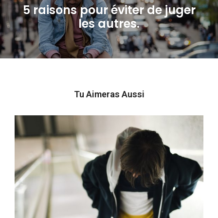
5 raisons pour éviter de juger
Next
les autres.
post:
Tu Aimeras Aussi