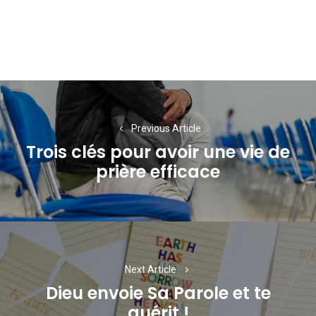
Navigation
de
Previous Article
l’article
Trois clés pour avoir une vie de
Previous
prière efficace
post:
Next Article
Dieu envoie Sa Parole et te
Next
guérit !