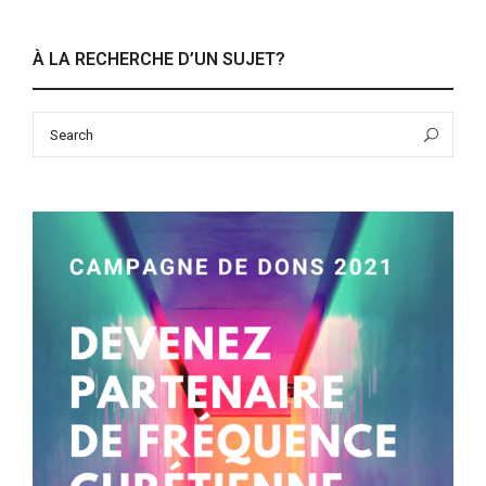
À LA RECHERCHE D’UN SUJET?
Search
Sea
for: