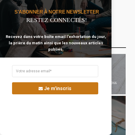
10 sujets pour lesquels nous
devrions prier plus souvent.
S'ABONNER À NOTRE NEWSLETTER
RESTEZ CONNECTÉS!
Recevez dans votre boîte email l'exhortation du jour,
Catégories Qui Pourraient T’intéresser
la prière du matin ainsi que les nouveaux articles
publiés.
366
Commencer Avec
Je m'inscris
78
Célibataire Épanoui
Jésus
85
Se Préparer Au
116
Mariage
Temps Et Argent