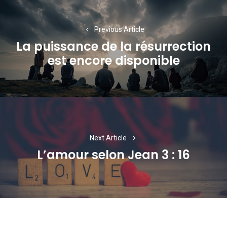
Navigation
de
Previous Article
l’article
La puissance de la résurrection
Previous
est encore disponible
post:
Next Article
L’amour selon Jean 3 : 16
Next
post: