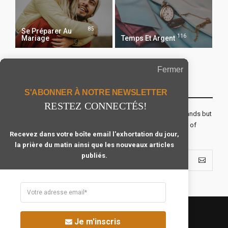
85
Se Préparer Au
116
Mariage
Temps Et Argent
Fermer
Recevoir Notre Newsletter Chaque Matin
S'ABONNER À NOTRE NEWSLETTER
RESTEZ CONNECTÉS!
The real voyage of discovery consists not in seeking new lands but
seeing with new eyes. All journeys have secret destinations of
Recevez dans votre boîte email l'exhortation du jour,
which the traveler is unaware.
la prière du matin ainsi que les nouveaux articles
publiés.
Je m'inscris