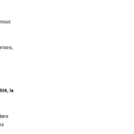
i nous
prises,
ité, la
 dans
ns