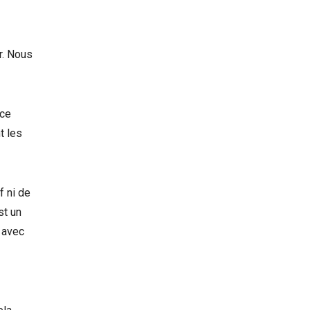
r. Nous
 ce
t les
f ni de
st un
n avec