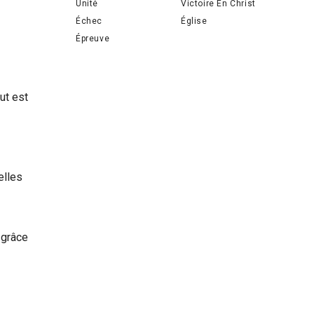
Unité
Victoire En Christ
Échec
Église
Épreuve
ut est
elles
 grâce