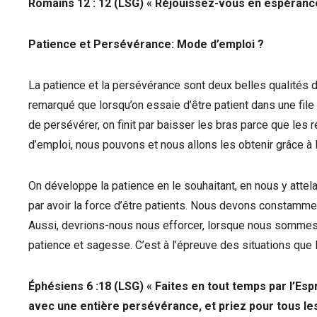
Romains 12 : 12 (LSG) « Réjouissez-vous en espérance.
Patience et Persévérance: Mode d’emploi ?
La patience et la persévérance sont deux belles qualités dont
remarqué que lorsqu’on essaie d’être patient dans une file
de persévérer, on finit par baisser les bras parce que les
d’emploi, nous pouvons et nous allons les obtenir grâce à l
On développe la patience en le souhaitant, en nous y attelant
par avoir la force d’être patients. Nous devons constamme
Aussi, devrions-nous nous efforcer, lorsque nous sommes f
patience et sagesse. C’est à l’épreuve des situations que D
Éphésiens 6 :18 (LSG) « Faites en tout temps par l’Espr
avec une entière persévérance, et priez pour tous les