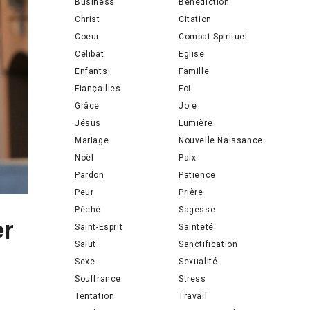
Business
Bénédiction
Christ
Citation
Coeur
Combat Spirituel
Célibat
Eglise
Enfants
Famille
Fiançailles
Foi
Grâce
Joie
Jésus
Lumière
Mariage
Nouvelle Naissance
Noël
Paix
Pardon
Patience
Peur
Prière
Péché
Sagesse
er
Saint-Esprit
Sainteté
Salut
Sanctification
Sexe
Sexualité
Souffrance
Stress
Tentation
Travail