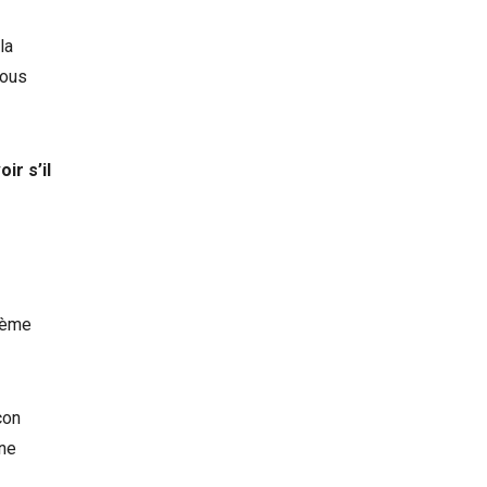
la
nous
ir s’il
ième
çon
une