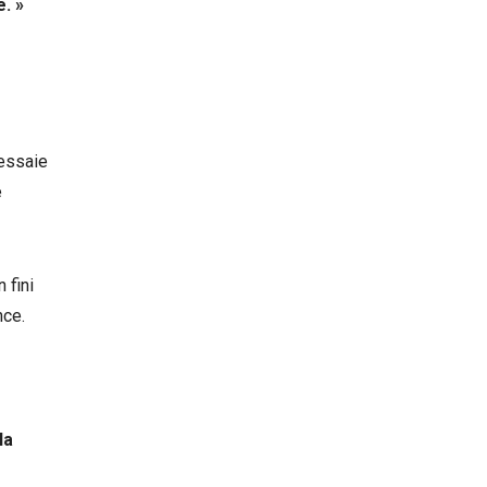
. »
 essaie
e
 fini
nce.
la