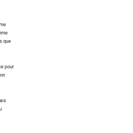
ême
même
es que
ce pour
ton
ais
u