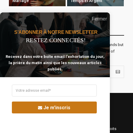
Mariage
Temps Et Argent
Fermer
Recevoir Notre Newsletter Chaque Matin
S'ABONNER À NOTRE NEWSLETTER
RESTEZ CONNECTÉS!
The real voyage of discovery consists not in seeking new lands but
seeing with new eyes. All journeys have secret destinations of
Recevez dans votre boîte email l'exhortation du jour,
which the traveler is unaware.
la prière du matin ainsi que les nouveaux articles
publiés.
Je m'inscris
©Fréquence Chrétienne Production 2016-2025. Tous droits