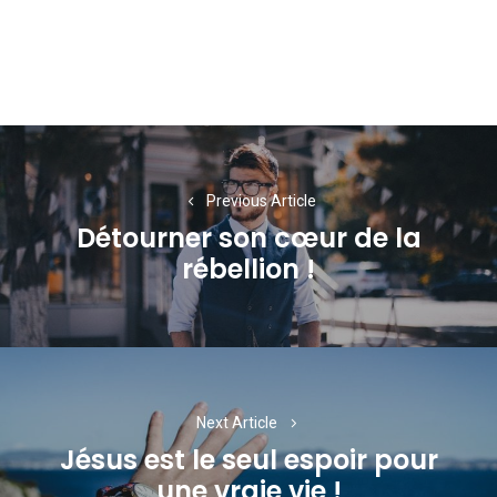
Navigation
de
Previous Article
l’article
Détourner son cœur de la
Previous
rébellion !
post:
Next Article
Jésus est le seul espoir pour
Next
une vraie vie !