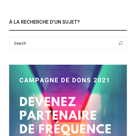
À LA RECHERCHE D’UN SUJET?
Search
Sea
for: