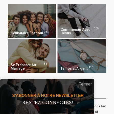
366
Commencer Avec
78
Célibataire Épanoui
Jésus
85
Se Préparer Au
116
Mariage
Temps Et Argent
Fermer
Recevoir Notre Newsletter Chaque Matin
S'ABONNER À NOTRE NEWSLETTER
RESTEZ CONNECTÉS!
The real voyage of discovery consists not in seeking new lands but
seeing with new eyes. All journeys have secret destinations of