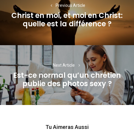
de
Previous Article
l’article
Christ en moi, et moi en Christ:
Previous
quelle est la différence ?
post:
Next Article
Est-ce normal qu’un chrétien
Next
publie des photos sexy ?
post:
Tu Aimeras Aussi