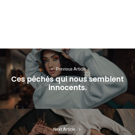
Navigation
de
Previous Article
l’article
Ces péchés qui nous semblent
Previous
innocents.
post:
Next Article