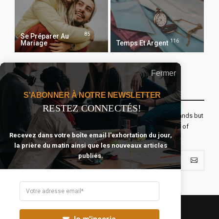
85
Se Préparer Au
116
Mariage
Temps Et Argent
Fermer
Recevoir Notre Newsletter Chaque Matin
S'ABONNER À NOTRE NEWSLETTER
RESTEZ CONNECTÉS!
The real voyage of discovery consists not in seeking new lands but
seeing with new eyes. All journeys have secret destinations of
Recevez dans votre boîte email l'exhortation du jour,
which the traveler is unaware.
la prière du matin ainsi que les nouveaux articles
publiés.