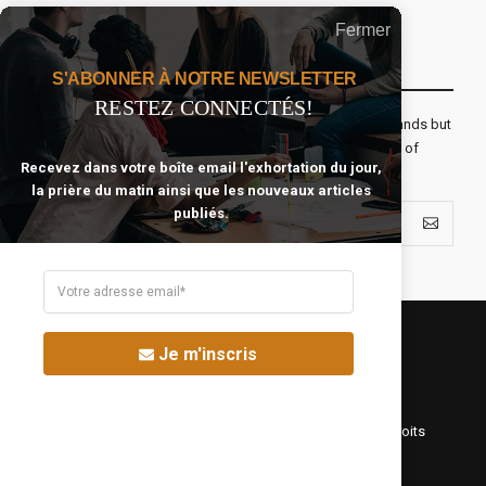
Fermer
Recevoir Notre Newsletter Chaque Matin
S'ABONNER À NOTRE NEWSLETTER
RESTEZ CONNECTÉS!
The real voyage of discovery consists not in seeking new lands but
seeing with new eyes. All journeys have secret destinations of
Recevez dans votre boîte email l'exhortation du jour,
which the traveler is unaware.
la prière du matin ainsi que les nouveaux articles
publiés.
Je m'inscris
©Fréquence Chrétienne Production 2016-2025. Tous droits
réservés.