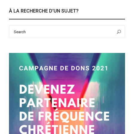
À LA RECHERCHE D’UN SUJET?
Search
Sea
for: