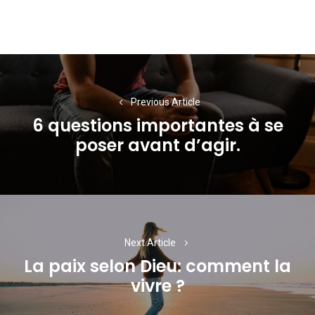
Navigation
de
Previous Article
l’article
6 questions importantes à se
Previous
poser avant d’agir.
post:
Next Article
La paix selon Dieu: comment la
Next
vivre ?
post: