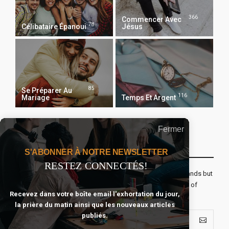
366
Commencer Avec
78
Célibataire Épanoui
Jésus
85
Se Préparer Au
116
Mariage
Temps Et Argent
Fermer
Recevoir Notre Newsletter Chaque Matin
S'ABONNER À NOTRE NEWSLETTER
RESTEZ CONNECTÉS!
The real voyage of discovery consists not in seeking new lands but
seeing with new eyes. All journeys have secret destinations of
Recevez dans votre boîte email l'exhortation du jour,
which the traveler is unaware.
la prière du matin ainsi que les nouveaux articles
publiés.