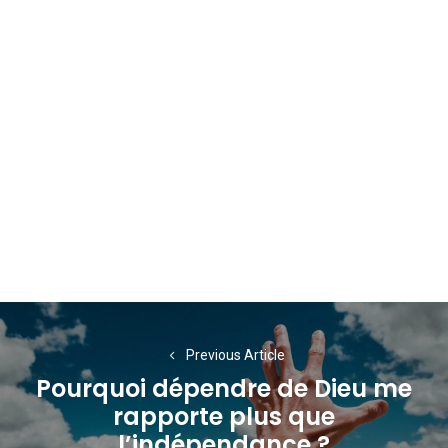
Navigation
de
Previous Article
Pourquoi dépendre de Dieu me
l’article
rapporte plus que
Previous
l’indépendance ?
post: