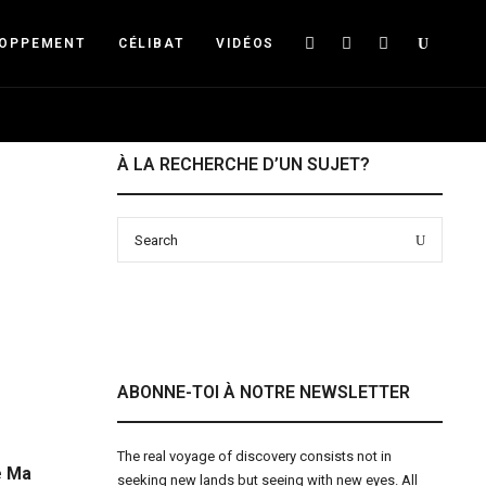
Searc
LOPPEMENT
CÉLIBAT
VIDÉOS
À LA RECHERCHE D’UN SUJET?
Search
Search
for:
ABONNE-TOI À NOTRE NEWSLETTER
The real voyage of discovery consists not in
e Ma
seeking new lands but seeing with new eyes. All