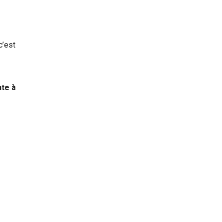
c’est
nte à