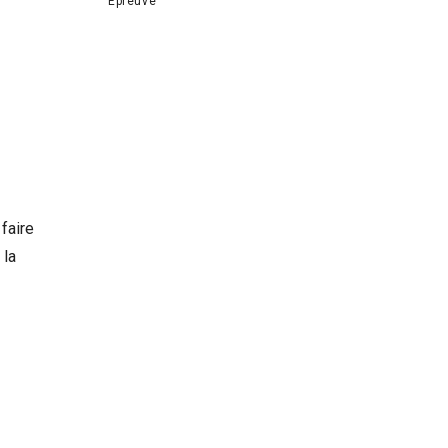
Épreuve
faire
 la