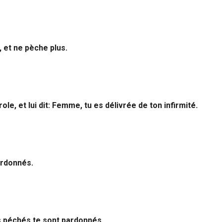
 et ne pèche plus.
role, et lui dit: Femme, tu es délivrée de ton infirmité.
ardonnés.
s péchés te sont pardonnés.