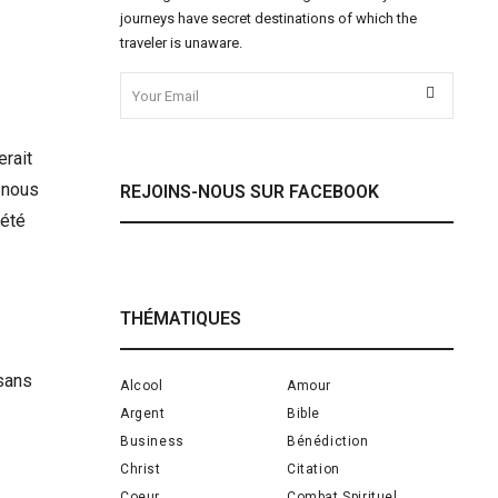
journeys have secret destinations of which the
traveler is unaware.
erait
 nous
REJOINS-NOUS SUR FACEBOOK
iété
THÉMATIQUES
 sans
Alcool
Amour
Argent
Bible
Business
Bénédiction
Christ
Citation
Coeur
Combat Spirituel