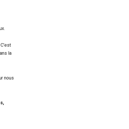
ux.
 C’est
ans la
ur nous
s,