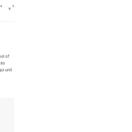
4
0
ool of
tés
ui unit