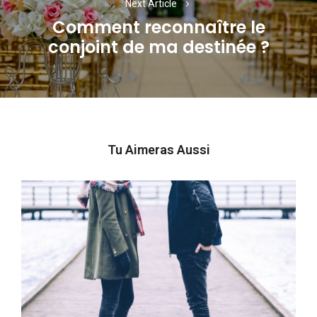
Next Article
Comment reconnaître le
Next
conjoint de ma destinée ?
post:
Tu Aimeras Aussi