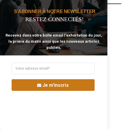
S'ABONNER À NOTRE NEWSLETTER
Alcool
Amour
RESTEZ CONNECTÉS!
Argent
Bible
Business
Bénédiction
Recevez dans votre boîte email l'exhortation du jour,
Christ
Citation
la prière du matin ainsi que les nouveaux articles
Coeur
Combat Spirituel
publiés.
Célibat
Eglise
Enfants
Famille
Fiançailles
Foi
Grâce
Joie
Jésus
Lumière
Je m'inscris
Mariage
Nouvelle Naissance
Noël
Paix
Pardon
Patience
Peur
Prière
Péché
Sagesse
Saint-Esprit
Sainteté
Salut
Sanctification