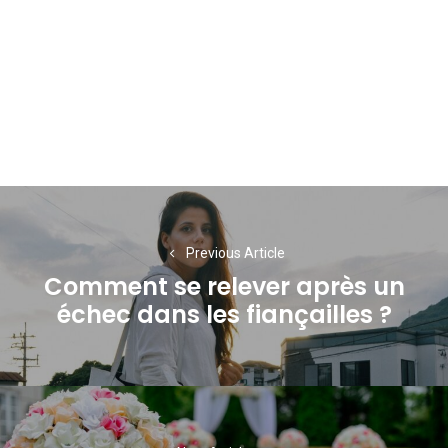
Navigation
de
Previous Article
l’article
Comment se relever après un
Previous
échec dans les fiançailles ?
post: