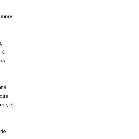
femme,
s,
r à
ans
nné
otre
ère, et
 de