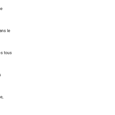
je
ans le
és tous
s
e,