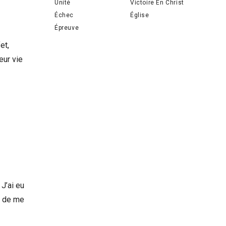
Unité
Victoire En Christ
Échec
Église
Épreuve
et,
eur vie
 J’ai eu
r de me