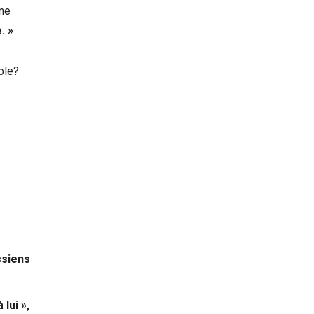
mme
. »
role?
ssiens
 lui
»
,