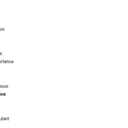
ous
us
portance
nous.
une
utant