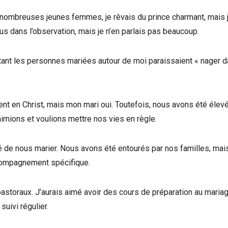
nombreuses jeunes femmes, je rêvais du prince charmant, mais 
lus dans l’observation, mais je n’en parlais pas beaucoup.
, tant les personnes mariées autour de moi paraissaient « nager d
ment en Christ, mais mon mari oui. Toutefois, nous avons été élev
imions et voulions mettre nos vies en règle.
é de nous marier. Nous avons été entourés par nos familles, mai
compagnement spécifique.
 pastoraux. J’aurais aimé avoir des cours de préparation au mariag
uivi régulier.