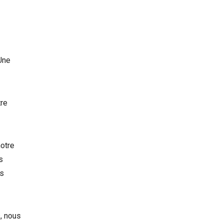
Une
tre
notre
s
ès
, nous