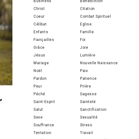
Business
Bénédiction
Christ
Citation
Coeur
Combat Spirituel
Célibat
Eglise
Enfants
Famille
Fiançailles
Foi
Grâce
Joie
Jésus
Lumière
Mariage
Nouvelle Naissance
Noël
Paix
Pardon
Patience
Peur
Prière
Péché
Sagesse
r
Saint-Esprit
Sainteté
Salut
Sanctification
Sexe
Sexualité
Souffrance
Stress
Tentation
Travail