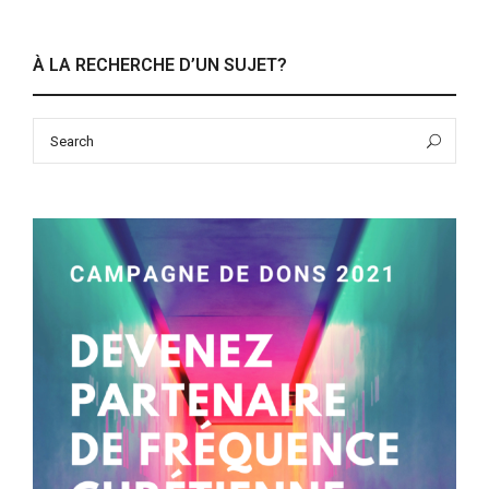
À LA RECHERCHE D’UN SUJET?
Search
Sea
for: