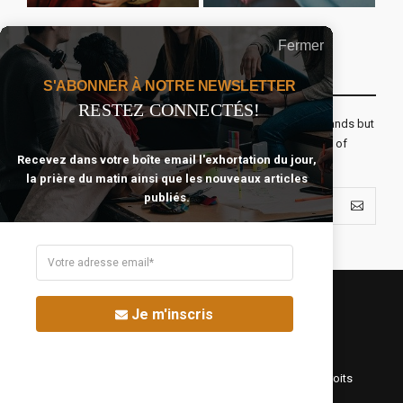
Fermer
Recevoir Notre Newsletter Chaque Matin
S'ABONNER À NOTRE NEWSLETTER
RESTEZ CONNECTÉS!
The real voyage of discovery consists not in seeking new lands but
seeing with new eyes. All journeys have secret destinations of
Recevez dans votre boîte email l'exhortation du jour,
which the traveler is unaware.
la prière du matin ainsi que les nouveaux articles
publiés.
Je m'inscris
©Fréquence Chrétienne Production 2016-2025. Tous droits
réservés.