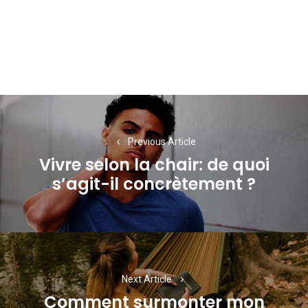
Navigation
de
Previous Article
l’article
Vivre selon la chair: de quoi
Previous
s’agit-il concrètement ?
post:
Next Article
Comment surmonter mon