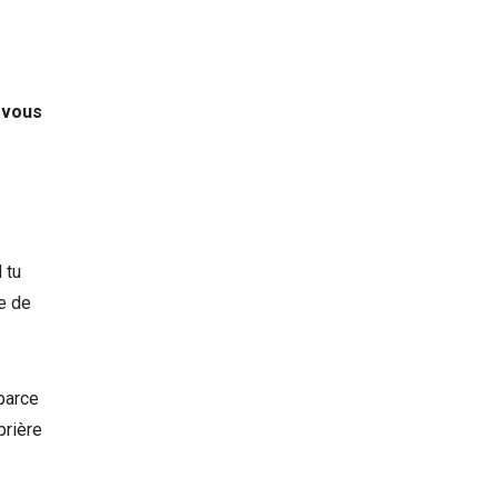
 vous
 tu
e de
 parce
prière