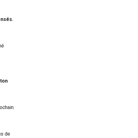
ensés.
né
 ton
rochain.
us de