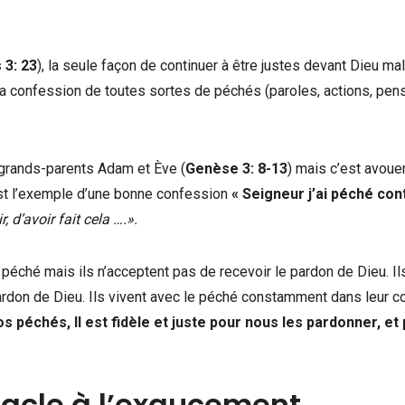
 3: 23
), la seule façon de continuer à être justes devant Dieu ma
 la confession de toutes sortes de péchés (paroles, actions, pen
grands-parents Adam et Ève (
Genèse 3: 8-13
) mais c’est avoue
est l’exemple d’une bonne confession
« Seigneur j’ai péché con
r, d’avoir fait cela ….».
 péché mais ils n’acceptent pas de recevoir le pardon de Dieu. Il
 pardon de Dieu. Ils vivent avec le péché constamment dans leur c
 péchés, Il est fidèle et juste pour nous les pardonner, et
tacle à l’exaucement.