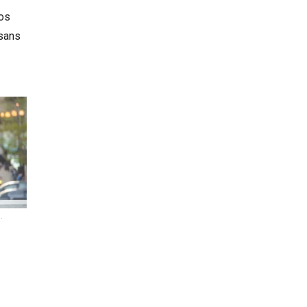
nos
 sans
.