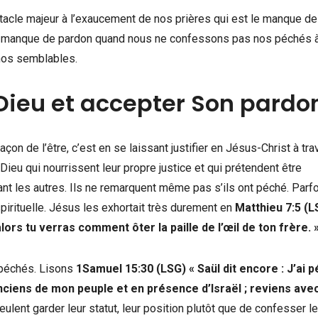
bstacle majeur à l’exaucement de nos prières qui est le manque de
le manque de pardon quand nous ne confessons pas nos péchés 
nos semblables.
Dieu et accepter Son pardo
on de l’être, c’est en se laissant justifier en Jésus-Christ à tra
Dieu qui nourrissent leur propre justice et qui prétendent être
fiant les autres. Ils ne remarquent même pas s’ils ont péché. Parfo
irituelle. Jésus les exhortait très durement en
Matthieu 7:5 (
lors tu verras comment ôter la paille de l’œil de ton frère.
s péchés. Lisons
1Samuel 15:30 (LSG)
«
Saül dit encore : J’ai p
nciens de mon peuple et en présence d’Israël ; reviens ave
eulent garder leur statut, leur position plutôt que de confesser l