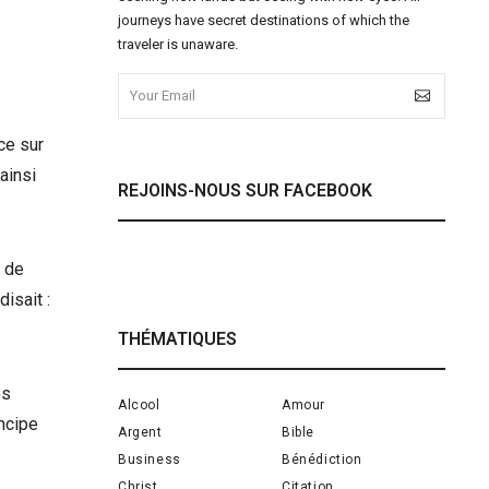
journeys have secret destinations of which the
traveler is unaware.
ce sur
 ainsi
REJOINS-NOUS SUR FACEBOOK
e de
isait :
THÉMATIQUES
es
Alcool
Amour
incipe
Argent
Bible
Business
Bénédiction
Christ
Citation