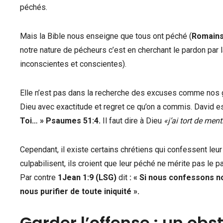
péchés.
Mais la Bible nous enseigne que tous ont péché (
Romains
notre nature de pécheurs c’est en cherchant le pardon par
inconscientes et conscientes).
Elle n’est pas dans la recherche des excuses comme nos 
Dieu avec exactitude et regret ce qu’on a commis. David 
Toi… » Psaumes 51:4.
Il faut dire à Dieu
«j’ai tort de menti
Cependant, il existe certains chrétiens qui confessent leur
culpabilisent, ils croient que leur péché ne mérite pas le
Par contre
1Jean 1:9 (LSG)
dit
:
«
Si nous confessons nos
nous purifier de toute iniquité
»
.
Garder l’offense : un obs