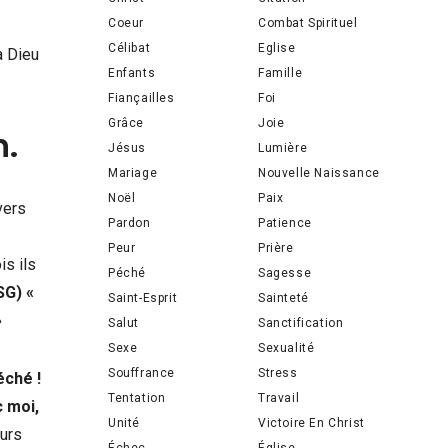
Coeur
Combat Spirituel
Célibat
Eglise
à Dieu
Enfants
Famille
Fiançailles
Foi
Grâce
Joie
n.
Jésus
Lumière
Mariage
Nouvelle Naissance
Noël
Paix
vers
Pardon
Patience
Peur
Prière
is ils
Péché
Sagesse
LSG)
«
Saint-Esprit
Sainteté
»
Salut
Sanctification
Sexe
Sexualité
Souffrance
Stress
éché !
Tentation
Travail
c moi,
Unité
Victoire En Christ
eurs
Échec
Église