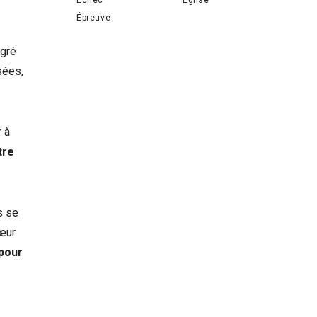
Épreuve
lgré
sées,
r à
tre
s se
œur.
 pour