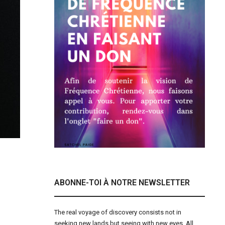
ABONNE-TOI À NOTRE NEWSLETTER
The real voyage of discovery consists not in
seeking new lands but seeing with new eyes. All