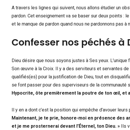
A travers les lignes qui suivent, nous allons étudier un o
pardon. Cet enseignement va se baser sur deux points : 
et le manque de pardon quand nous ne pardonnons pas à 
Confesser nos péchés à 
Dieu désire que nous soyons justes à Ses yeux. L’unique faç
Son œuvre à la Croix. Il y a des serviteurs et servantes de 
qualifiés(es) pour la justification de Dieu, tout en disquali
se font passer pour des superviseurs de la communauté sp
Hypocrite, ôte premièrement la poutre de ton œil, et a
Il y en a dont c’est la position qui empêche d’avouer leur
Maintenant, je te prie, honore-moi en présence des a
et je me prosternerai devant l’Éternel, ton Dieu.
»
Ils v