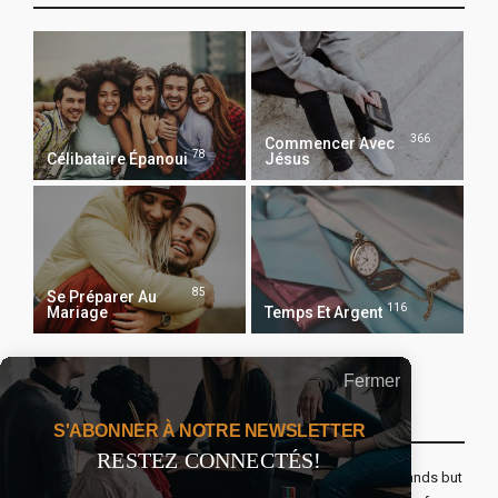
366
Commencer Avec
78
Célibataire Épanoui
Jésus
85
Se Préparer Au
116
Mariage
Temps Et Argent
Fermer
Recevoir Notre Newsletter Chaque Matin
S'ABONNER À NOTRE NEWSLETTER
RESTEZ CONNECTÉS!
The real voyage of discovery consists not in seeking new lands but