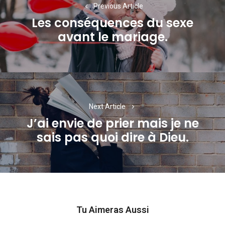
Previous Article
l’article
Les conséquences du sexe
Previous
avant le mariage.
post:
Next Article
J’ai envie de prier mais je ne
Next
sais pas quoi dire à Dieu.
post:
Tu Aimeras Aussi