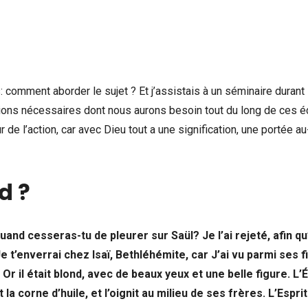
s: comment aborder le sujet ? Et j’assistais à un séminaire durant 
tions nécessaires dont nous aurons besoin tout du long de ces éc
de l’action, car avec Dieu tout a une signification, une portée au
d ?
uand cesseras-tu de pleurer sur Saül? Je l’ai rejeté, afin qu’
Je t’enverrai chez Isaï, Bethléhémite, car J’ai vu parmi ses fi
. Or il était blond, avec de beaux yeux et une belle figure. L’
t la corne d’huile, et l’oignit au milieu de ses frères. L’Espri