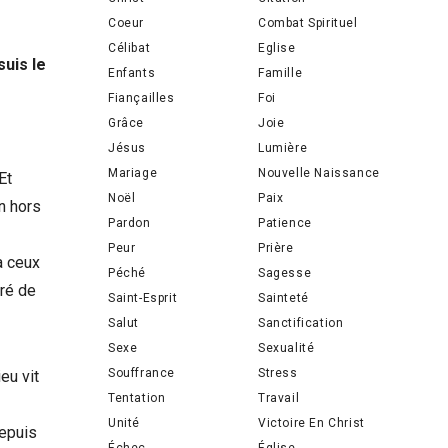
Coeur
Combat Spirituel
Célibat
Eglise
suis le
Enfants
Famille
Fiançailles
Foi
Grâce
Joie
Jésus
Lumière
Mariage
Nouvelle Naissance
Et
Noël
Paix
on hors
Pardon
Patience
Peur
Prière
a ceux
Péché
Sagesse
gré de
Saint-Esprit
Sainteté
Salut
Sanctification
Sexe
Sexualité
Souffrance
Stress
eu vit
Tentation
Travail
Unité
Victoire En Christ
depuis
Échec
Église