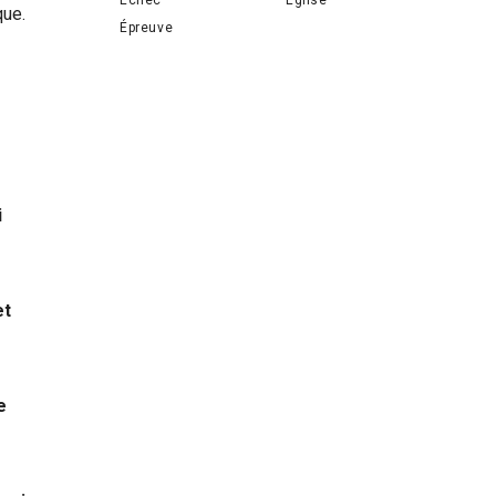
que.
Épreuve
i
et
e