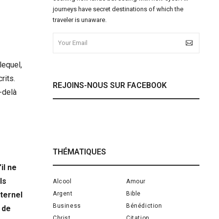
journeys have secret destinations of which the
traveler is unaware.
lequel,
rits.
REJOINS-NOUS SUR FACEBOOK
-delà
THÉMATIQUES
il ne
ls
Alcool
Amour
Argent
Bible
Éternel
Business
Bénédiction
t de
Christ
Citation