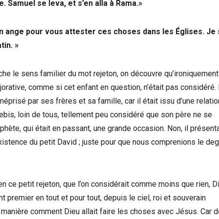
ite. Samuel se leva, et s’en alla à Rama.»
n ange pour vous attester ces choses dans les Églises. Je 
tin. »
rche le sens familier du mot rejeton, on découvre qu’ironiquement
orative, comme si cet enfant en question, n’était pas considéré. 
éprisé par ses frères et sa famille, car il était issu d’une relati
rebis, loin de tous, tellement peu considéré que son père ne se
rophète, qui était en passant, une grande occasion. Non, il présent
’existence du petit David ; juste pour que nous comprenions le de
 en ce petit rejeton, que l’on considérait comme moins que rien, Di
 premier en tout et pour tout, depuis le ciel, roi et souverain
ine manière comment Dieu allait faire les choses avec Jésus. Car 