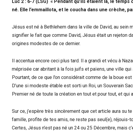
Luc 2 : 6-7 (LSG) « Pendant qu’ils étaient là, le temps
né. Elle l’emmaillota, et le coucha dans une crèche, par
Jésus est né à Bethlehem dans la ville de David, au sein mê
signifier le fait que comme David, Jésus était un rejeton 
origines modestes de ce dernier.
Il accentua encore ceci plus tard. Il a grandi et vécu à Naza
méprisée car abritant à la fois juifs et païens, une ville qu
Pourtant, de ce que l’on considérait comme de la boue est 
D’une si modeste étable est sorti un Roi, un Souverain Sac
Premier né de toute la création en tout et pour tout, et qui
Sur ce, j’espère très sincèrement que cet article aura su t
famille, profite de tes amis, ne reste pas seul(e), réjouis
Certes, Jésus n’est pas né un 24 ou 25 Décembre, mais c