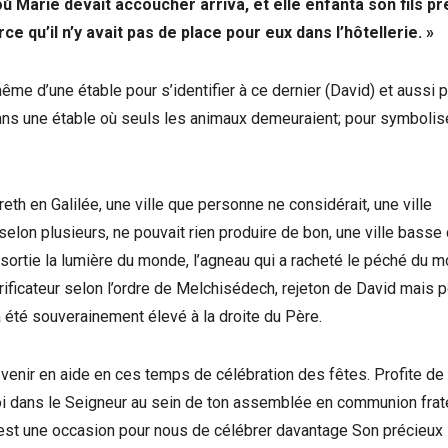
 où Marie devait accoucher arriva, et elle enfanta son fils p
ce qu’il n’y avait pas de place pour eux dans l’hôtellerie. »
me d’une étable pour s’identifier à ce dernier (David) et aussi 
dans une étable où seuls les animaux demeuraient; pour symbolis
reth en Galilée, une ville que personne ne considérait, une ville
i selon plusieurs, ne pouvait rien produire de bon, une ville basse
sortie la lumière du monde, l’agneau qui a racheté le péché du m
rificateur selon l’ordre de Melchisédech, rejeton de David mais p
 a été souverainement élevé à la droite du Père.
e venir en aide en ces temps de célébration des fêtes. Profite de 
-toi dans le Seigneur au sein de ton assemblée en communion frate
’est une occasion pour nous de célébrer davantage Son précieux