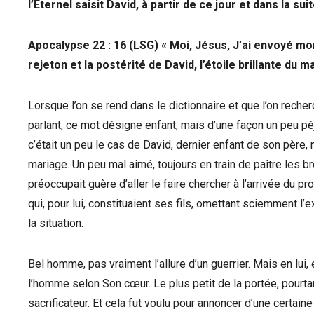
l’Éternel saisit David, à partir de ce jour et dans la su
Apocalypse 22 : 16 (LSG) « Moi, Jésus, J’ai envoyé mo
rejeton et la postérité de David, l’étoile brillante du ma
Lorsque l’on se rend dans le dictionnaire et que l’on reche
parlant, ce mot désigne enfant, mais d’une façon un peu péj
c’était un peu le cas de David, dernier enfant de son père, m
mariage. Un peu mal aimé, toujours en train de paître les b
préoccupait guère d’aller le faire chercher à l’arrivée du p
qui, pour lui, constituaient ses fils, omettant sciemment l
la situation.
Bel homme, pas vraiment l’allure d’un guerrier. Mais en lui,
l’homme selon Son cœur. Le plus petit de la portée, pourtant
sacrificateur. Et cela fut voulu pour annoncer d’une certa