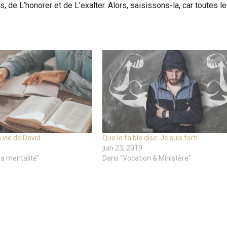
, de L’honorer et de L’exalter. Alors, saisissons-la, car toutes l
 vie de David.
Que le faible dise: Je suis fort!
juin 23, 2019
a mentalité"
Dans "Vocation & Ministère"