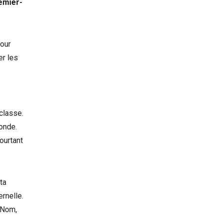
remier-
pour
er les
 classe.
onde.
ourtant
ta
rnelle.
 Nom,