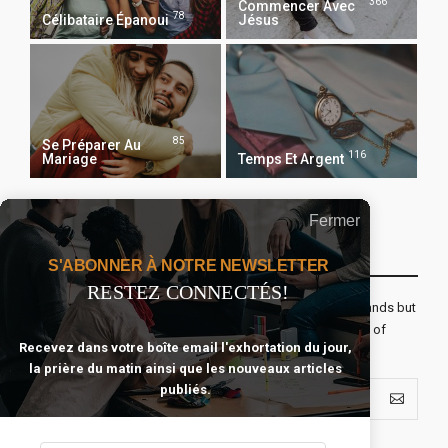
366
Commencer Avec
78
Célibataire Épanoui
Jésus
85
Se Préparer Au
116
Mariage
Temps Et Argent
Fermer
Recevoir Notre Newsletter Chaque Matin
S'ABONNER À NOTRE NEWSLETTER
RESTEZ CONNECTÉS!
The real voyage of discovery consists not in seeking new lands but
seeing with new eyes. All journeys have secret destinations of
Recevez dans votre boîte email l'exhortation du jour,
which the traveler is unaware.
la prière du matin ainsi que les nouveaux articles
publiés.