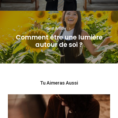
Next Article
Comment être une lumière
Next
autour de soi ?
post:
Tu Aimeras Aussi