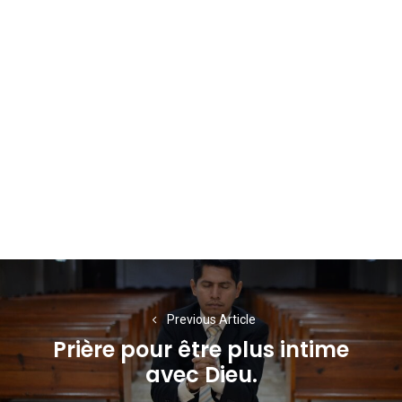
Navigation
de
Previous Article
l’article
Prière pour être plus intime
Previous
avec Dieu.
post: