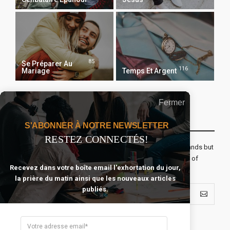
85
Se Préparer Au
116
Mariage
Temps Et Argent
Fermer
Recevoir Notre Newsletter Chaque Matin
S'ABONNER À NOTRE NEWSLETTER
RESTEZ CONNECTÉS!
The real voyage of discovery consists not in seeking new lands but
seeing with new eyes. All journeys have secret destinations of
Recevez dans votre boîte email l'exhortation du jour,
which the traveler is unaware.
la prière du matin ainsi que les nouveaux articles
publiés.