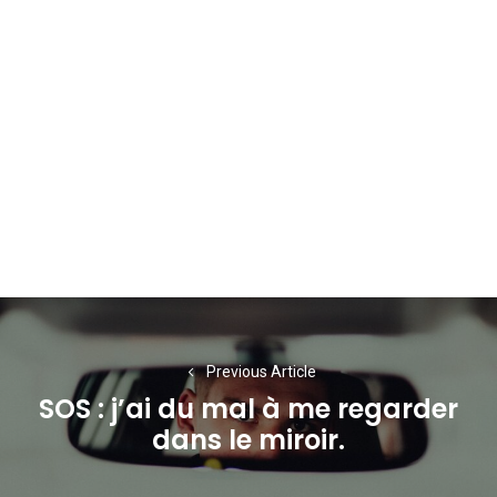
Navigation
de
Previous Article
l’article
SOS : j’ai du mal à me regarder
Previous
dans le miroir.
post: